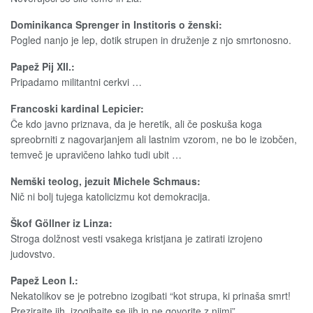
Dominikanca Sprenger in Institoris o ženski:
Pogled nanjo je lep, dotik strupen in druženje z njo smrtonosno.
Papež Pij XII.:
Pripadamo militantni cerkvi …
Francoski kardinal Lepicier:
Če kdo javno priznava, da je heretik, ali če poskuša koga
spreobrniti z nagovarjanjem ali lastnim vzorom, ne bo le izobčen,
temveč je upravičeno lahko tudi ubit …
Nemški teolog, jezuit Michele Schmaus:
Nič ni bolj tujega katolicizmu kot demokracija.
Škof Göllner iz Linza:
Stroga dolžnost vesti vsakega kristjana je zatirati izrojeno
judovstvo.
Papež Leon I.:
Nekatolikov se je potrebno izogibati “kot strupa, ki prinaša smrt!
Prezirajte jih, izogibajte se jih in ne govorite z njimi”.