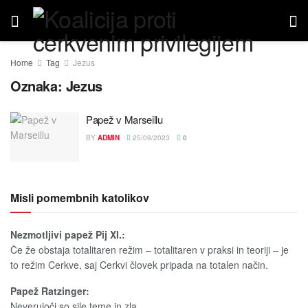
Home
Tag
Jezus
Oznaka:
Jezus
Papež v Marseillu
BY
ADMIN
25/09/2023
0
Misli pomembnih katolikov
Nezmotljivi papež Pij XI.:
Če že obstaja totalitaren režim – totalitaren v praksi in teoriji – je
to režim Cerkve, saj Cerkvi človek pripada na totalen način.
Papež Ratzinger:
Neverujoči so sile teme in zla.