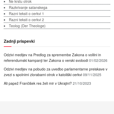
Ne krstu otrok
Razkrivanje satanskega
Razni teksti o cerkvi 1
Razni teksti o cerkvi 2
Teolog (Der Theologe)
Zadnji prispevki
Odzivi medijev na Predlog za spremembe Zakona o volilni in
referendumski kampanji ter Zakona o verski svobodi
01/02/2026
Odzivi medijev na pobudo za uvedbo parlamentarne preiskave v
zvezi s spolnimi zlorabami otrok v katoliški cerkvi
09/11/2025
Ali papež Frančišek res želi mir v Ukrajini?
21/10/2023