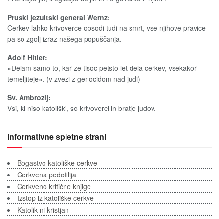
Pruski jezuitski general Wernz:
Cerkev lahko krivoverce obsodi tudi na smrt, vse njihove pravice
pa so zgolj izraz našega popuščanja.
Adolf Hitler:
»Delam samo to, kar že tisoč petsto let dela cerkev, vsekakor
temeljiteje«. (v zvezi z genocidom nad judi)
Sv. Ambrozij:
Vsi, ki niso katoliški, so krivoverci in bratje judov.
Informativne spletne strani
Bogastvo katoliške cerkve
Cerkvena pedofilija
Cerkveno kritične knjige
Izstop iz katoliške cerkve
Katolik ni kristjan